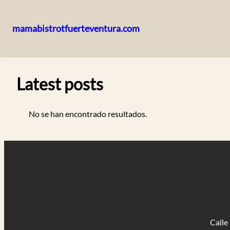
mamabistrotfuerteventura.com
Saltar
al
contenido
Latest posts
No se han encontrado resultados.
Calle