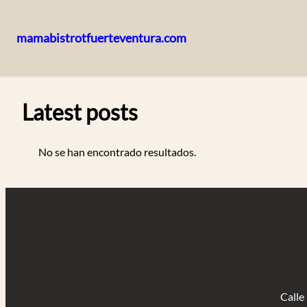
mamabistrotfuerteventura.com
Saltar
al
contenido
Latest posts
No se han encontrado resultados.
Calle